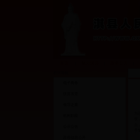
首页
魅力淇县
政务公开
|
|
|
栏目导航
电子商务
扶贫攻坚
领导之窗
为
机构职能
求
点
公示公告
予
政府信息公开