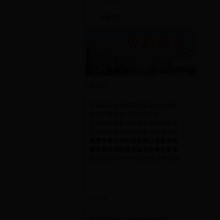
金融专栏
淇县动态
·
王斌副县长组织召开淇县中央环保
·
淇县开展环境污染防治工作
·
王斌副县长督导检查中央环保督察
·
王斌副县长组织召开重点区域周边
·
鹤壁市审计局到淇县审计局督导检
·
淇县审计局迎接省级卫生单位复审
·
淇县召开2018年防汛抗旱工作会议
公示公告