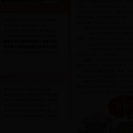
无核枣具有鲜明的土特产风格，需
来越大，产品销售市场前景广阔。
淇县动态
无核枣适应性强，耐旱、耐贫瘠，
树
2年结果，4年生幼树单株结果4．
·
王斌副县长组织召开淇县中央环保
累累，株产可达50——100公斤，
·
淇县开展环境污染防治工作
淇县无核枣主要栽培技术要点如
·
王斌副县长督导检查中央环保督察
一．栽植密度
无核枣为喜光树种，
·
王斌副县长组织召开重点区域周边
密植，按株行距2—3×3米栽植，每亩
·
鹤壁市审计局到淇县审计局督导检
二．栽植时期
淇县无核枣春秋两
·
淇县审计局迎接省级卫生单位复审
三．栽植技术和要求
栽植时要选
·
淇县召开2018年防汛抗旱工作会议
径在1公分以上，无病虫害。
栽植前，要挖
80公分见方的栽
肥和少量化肥，以提高土壤肥力。一
苗木在栽植前先浸泡一昼夜，使
木栽植后及时用地膜覆盖，可提高
公示公告
在酸枣资源丰富的地区，也可采
嫁接方法以春季劈接和皮下接成活
·
淇县2018年公开招聘教师简章
在日常管理中，要注意对出现枣
·
河南省法院2018年公开招聘聘用制
·
2018年淇县招聘警务辅助人员体检
·
淇县卫计委管网水质监测公示
·
淇县2018年朝歌街道办事处南关村
·
2018年淇县招聘警务辅助人员参加