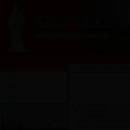
首页
魅力淇县
政务公开
招商引资
公告公示
|
|
|
|
|
栏目导航
您当前的位置：
首页
>
魅力淇
人文
民俗
特产
淇县无核枣属淇县名、优、特产，
良，历来受人们所喜爱，实为枣中
淇县无核枣果实味美，营养丰富
掰开果肉可拉出
10厘米长的金丝状
100g，钙588mg／kg，铁9.36m